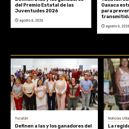
del Premio Estatal de las
Oaxaca estr
Juventudes 2026
para preve
transmitid
agosto 6, 2026
agosto 6, 202
REPASA ESTAS DOCTRINAS PERDI
Yucatán
Noticias Urb
Definen a las y los ganadores del
La regid