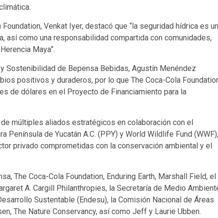
limática.
 Foundation, Venkat Iyer, destacó que “la seguridad hídrica es u
sa, así como una responsabilidad compartida con comunidades,
 Herencia Maya”.
n y Sostenibilidad de Bepensa Bebidas, Agustín Menéndez
bios positivos y duraderos, por lo que The Coca-Cola Foundatio
s de dólares en el Proyecto de Financiamiento para la
o de múltiples aliados estratégicos en colaboración con el
ra Península de Yucatán A.C. (PPY) y World Wildlife Fund (WWF)
ector privado comprometidas con la conservación ambiental y el
sa, The Coca-Cola Foundation, Enduring Earth, Marshall Field, el
rgaret A. Cargill Philanthropies, la Secretaría de Medio Ambient
Desarrollo Sustentable (Endesu), la Comisión Nacional de Áreas
sen, The Nature Conservancy, así como Jeff y Laurie Ubben.