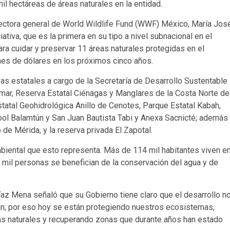
l hectáreas de áreas naturales en la entidad.
ectora general de World Wildlife Fund (WWF) México, María Jos
ativa, que es la primera en su tipo a nivel subnacional en el
ara cuidar y preservar 11 áreas naturales protegidas en el
ones de dólares en los próximos cinco años.
s estatales a cargo de la Secretaría de Desarrollo Sustentable
lmar, Reserva Estatal Ciénagas y Manglares de la Costa Norte de
statal Geohidrológica Anillo de Cenotes, Parque Estatal Kabah,
ool Balamtún y San Juan Bautista Tabi y Anexa Sacnicté; además
de Mérida, y la reserva privada El Zapotal.
biental que esto representa. Más de 114 mil habitantes viven e
 mil personas se benefician de la conservación del agua y de
íaz Mena señaló que su Gobierno tiene claro que el desarrollo n
án; por eso hoy se están protegiendo nuestros ecosistemas,
vas naturales y recuperando zonas que durante años han estado