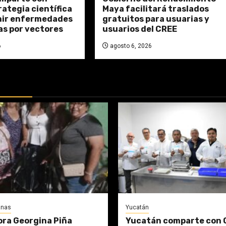
ategia científica
Maya facilitará traslados
nir enfermedades
gratuitos para usuarias y
as por vectores
usuarios del CREE
6
agosto 6, 2026
DAS:
anas
Yucatán
ora Georgina Piña
Yucatán comparte con 