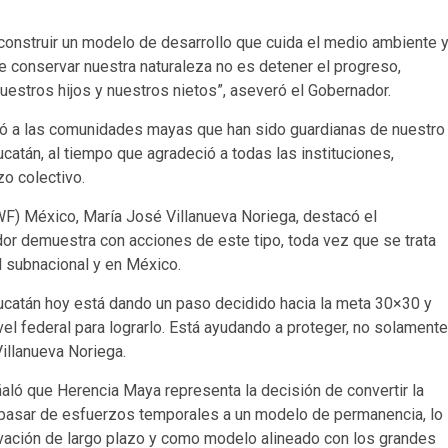
nstruir un modelo de desarrollo que cuida el medio ambiente 
e conservar nuestra naturaleza no es detener el progreso,
nuestros hijos y nuestros nietos”, aseveró el Gobernador.
noció a las comunidades mayas que han sido guardianas de nuestro
catán, al tiempo que agradeció a todas las instituciones,
o colectivo.
WWF) México, María José Villanueva Noriega, destacó el
or demuestra con acciones de este tipo, toda vez que se trata
d subnacional y en México.
 Yucatán hoy está dando un paso decidido hacia la meta 30×30 y
l federal para lograrlo. Está ayudando a proteger, no solamente
Villanueva Noriega.
eñaló que Herencia Maya representa la decisión de convertir la
e pasar de esfuerzos temporales a un modelo de permanencia, lo
vación de largo plazo y como modelo alineado con los grandes