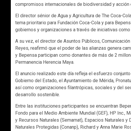
compromisos internacionales de biodiversidad y acción c
El director sénior de Agua y Agricultura de The Coca-Cola
tema prioritario para Fundación Coca-Cola y para Bepen
gobiernos y organizaciones a través de iniciativas como
A su vez, el director de Asuntos Públicos, Comunicació
Reyes, reafirmó que el poder de las alianzas genera cam
y Bepensa participan como donantes de más de 2 millone
Permanencia Herencia Maya.
El anuncio realizado este día refleja el esfuerzo conjunt
Gobierno del Estado, el Ayuntamiento de Mérida, Pronatu
así como organizaciones filantrópicas, sociales y del s
desarrollo sostenible.
Entre las instituciones participantes se encuentran Bepen
Fondo para el Medio Ambiente Mundial (GEF), HP Inc., Ma
y Recursos Naturales (Semarnat), Espacios Naturales y 
Naturales Protegidas (Conanp), Richard y Anna Marie Ro