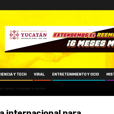
CIENCIA Y TECH
VIRAL
ENTRETENIMIENTO Y OCIO
MIS
ger selvas, manglares y cenotes
a internacional para