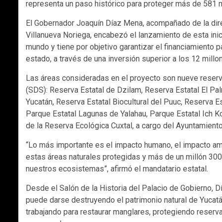
representa un paso histórico para proteger más de 581 mi
El Gobernador Joaquín Díaz Mena, acompañado de la dir
Villanueva Noriega, encabezó el lanzamiento de esta inici
mundo y tiene por objetivo garantizar el financiamiento p
estado, a través de una inversión superior a los 12 mill
Las áreas consideradas en el proyecto son nueve reserva
(SDS): Reserva Estatal de Dzilam, Reserva Estatal El Pa
Yucatán, Reserva Estatal Biocultural del Puuc, Reserva E
Parque Estatal Lagunas de Yalahau, Parque Estatal Ich K
de la Reserva Ecológica Cuxtal, a cargo del Ayuntamiento 
“Lo más importante es el impacto humano, el impacto am
estas áreas naturales protegidas y más de un millón 300
nuestros ecosistemas”, afirmó el mandatario estatal.
Desde el Salón de la Historia del Palacio de Gobierno, D
puede darse destruyendo el patrimonio natural de Yucat
trabajando para restaurar manglares, protegiendo reser