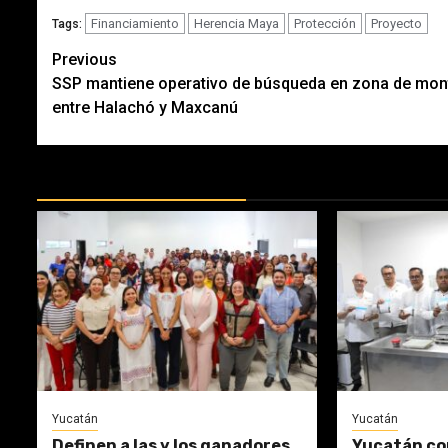
Financiamiento
Herencia Maya
Protección
Proyecto
Tags:
Post
Previous
SSP mantiene operativo de búsqueda en zona de mon
navigation
entre Halachó y Maxcanú
MÁS DOCTRINAS
Yucatán
Yucatán
Definen a las y los ganadores
Yucatán co