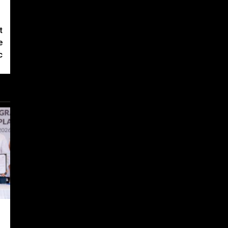
t
e
c