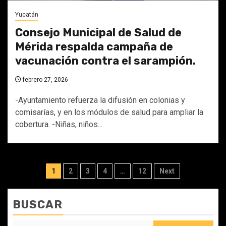
Yucatán
Consejo Municipal de Salud de
Mérida respalda campaña de
vacunación contra el sarampión.
febrero 27, 2026
-Ayuntamiento refuerza la difusión en colonias y
comisarías, y en los módulos de salud para ampliar la
cobertura. -Niñas, niños...
Paginación
1
2
3
4
…
12
Next
de
entradas
BUSCAR