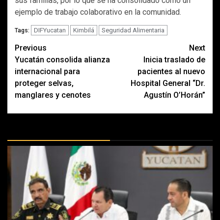
sus familias, por lo que se ha consolidado como un
ejemplo de trabajo colaborativo en la comunidad.
DIFYucatan
Kimbilá
Seguridad Alimentaria
Tags:
Post
Previous
Next
Yucatán consolida alianza
Inicia traslado de
navigation
internacional para
pacientes al nuevo
proteger selvas,
Hospital General “Dr.
manglares y cenotes
Agustín O’Horán”
MÁS DOCTRINAS