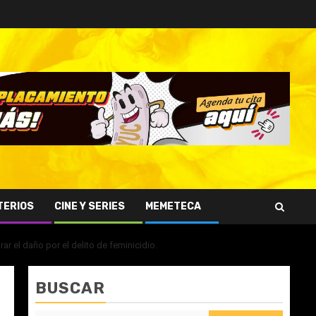
TERIOS
CINE Y SERIES
MEMETECA
ar el daño por el delito de feminicidio.
BUSCAR