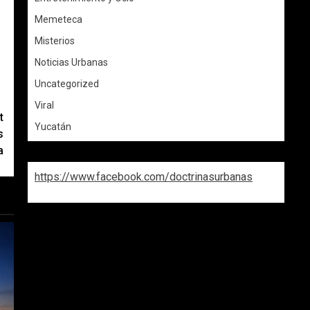
Memeteca
Misterios
Noticias Urbanas
Uncategorized
Viral
t
Yucatán
s
a
https://www.facebook.com/doctrinasurbanas