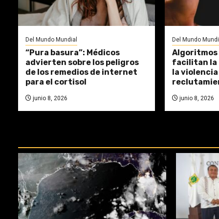
Del Mundo Mundial
Del Mundo Mundi
“Pura basura”: Médicos
Algoritmos 
advierten sobre los peligros
facilitan l
de los remedios de internet
la violencia 
para el cortisol
reclutamie
junio 8, 2026
junio 8, 2026
REPASA ESTAS DOCTRINAS PERDI