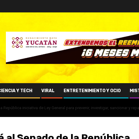
CIENCIA Y TECH
VIRAL
ENTRETENIMIENTO Y OCIO
MIS
República iniciativa de Ley General para prevenir, investigar, sancionar y repar
 al Senado de la República