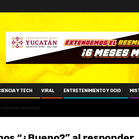
CIENCIA Y TECH
VIRAL
ENTRETENIMIENTO Y OCIO
MIS
na llamada telefónica?
mos “¿Bueno?” al responder