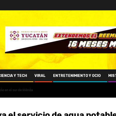
CIENCIA Y TECH
VIRAL
ENTRETENIMIENTO Y OCIO
MIS
le en el sur de Mérida
 el servicio de agua potabl