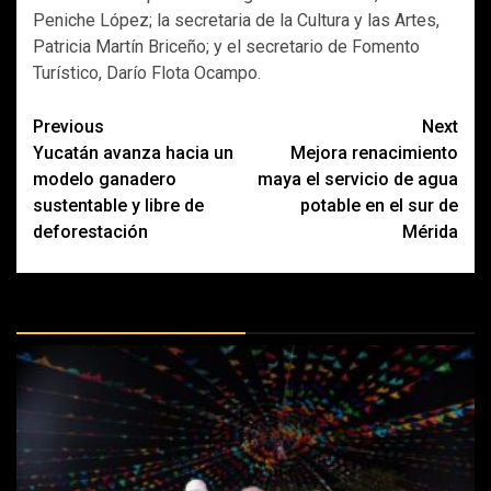
Peniche López; la secretaria de la Cultura y las Artes,
Patricia Martín Briceño; y el secretario de Fomento
Turístico, Darío Flota Ocampo.
Post
Previous
Next
Yucatán avanza hacia un
Mejora renacimiento
navigation
modelo ganadero
maya el servicio de agua
sustentable y libre de
potable en el sur de
deforestación
Mérida
MÁS DOCTRINAS