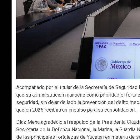
Acompañado por el titular de la Secretaría de Seguridad 
que su administración mantiene como prioridad el fortal
seguridad, sin dejar de lado la prevención del delito me
que en 2026 recibirá un impulso para su consolidación.
Díaz Mena agradeció el respaldo de la Presidenta Claud
Secretaría de la Defensa Nacional, la Marina, la Guardia 
de las principales fortalezas de Yucatán en materia de s