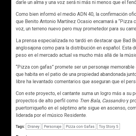
darle un alma y una voz será ni más ni menos que el fen
Como bien informó el medio ADN 40, la confirmación ofici
que Benito Antonio Martínez Ocasio encarnará a “Pizza co
voz, un terreno nuevo pero muy prometedor para su carre
La prensa especializada no tardó en destacar que Bad Bun
anglosajona como para la distribución en español. Esta du
peso en el mercado actual va mucho más allá de la músi
“Pizza con gafas” promete ser un personaje memorable de
que habita en el patio de una propiedad abandonada junto 
libre ha levantado comentarios que aseguran que el pers
Con este proyecto, el cantante suma un logro más a su por
proyectos de alto perfil como
Tren Bala
,
Cassandro
y pro
puertorriqueño en el séptimo arte sigue en ascenso, co
liderada por el músico Residente.
Disney
Personaje
Pizza con Gafas
Toy Story 5
Tags: