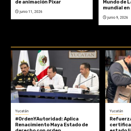
de animación Pixar
Mundo de La
mundial en 
junio 11, 2026
junio 9, 2026
REPASA ESTAS DOCTRINAS PERDI
Yucatán
Yucatán
#OrdenYAutoridad: Aplica
Refuerza
Renacimiento Maya Estado de
certific
derecho con orden,
estado l