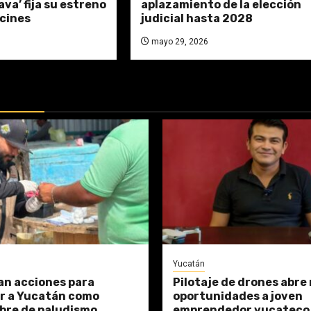
va’ fija su estreno
aplazamiento de la elección
cines
judicial hasta 2028
mayo 29, 2026
DAS:
Yucatán
n acciones para
Pilotaje de drones abre
ar a Yucatán como
oportunidades a joven
ibre de paludismo
emprendedor yucateco