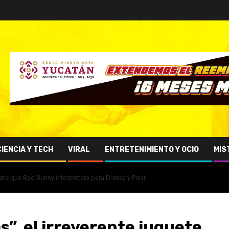
CIENCIA Y TECH
VIRAL
ENTRETENIMIENTO Y OCIO
MIS
ete que Bad Bunny interpretará para Disney y Pixar
”, el irreverente juguete