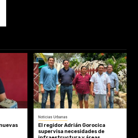
Noticias Urbanas
 nuevas
El regidor Adrián Gorocica
supervisa necesidades de
infraestructura y áreas