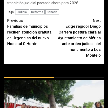
transición judicial pactada ahora para 2028.
Judicial
Reforma
Senado
Tags:
Post
Previous
Next
Familias de municipios
Exige regidor Diego
navigation
reciben atención gratuita
Carrera postura clara al
en Urgencias del nuevo
Ayuntamiento de Mérida
Hospital O’Horán
ante orden judicial del
monumento a Los
Montejo
MÁS DOCTRINAS