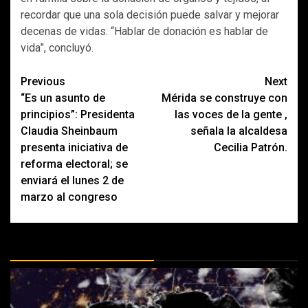
recordar que una sola decisión puede salvar y mejorar
decenas de vidas. “Hablar de donación es hablar de
vida”, concluyó.
Post
Previous
Next
“Es un asunto de
Mérida se construye con
navigation
principios”: Presidenta
las voces de la gente ,
Claudia Sheinbaum
señala la alcaldesa
presenta iniciativa de
Cecilia Patrón.
reforma electoral; se
enviará el lunes 2 de
marzo al congreso
MÁS DOCTRINAS