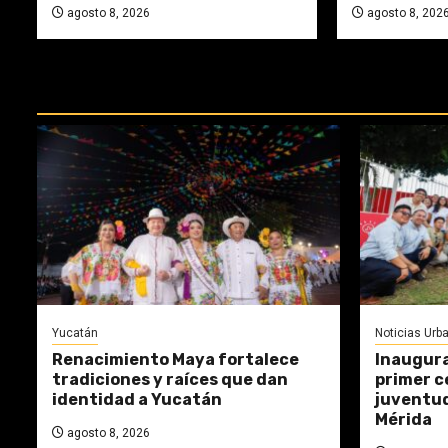
agosto 8, 2026
agosto 8, 202
REPASA ESTAS DOCTRINAS PERDI
Yucatán
Noticias Urb
Renacimiento Maya fortalece
Inaugura
tradiciones y raíces que dan
primer c
identidad a Yucatán
juventud
Mérida
agosto 8, 2026