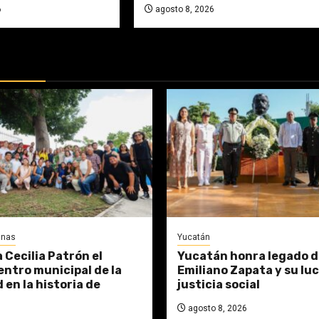
6
agosto 8, 2026
DAS:
anas
Yucatán
 Cecilia Patrón el
Yucatán honra legado d
entro municipal de la
Emiliano Zapata y su luc
 en la historia de
justicia social
agosto 8, 2026