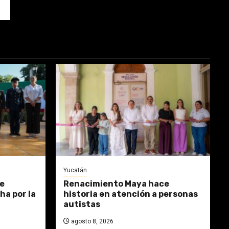
Yucatán
e
Renacimiento Maya hace
ha por la
historia en atención a personas
autistas
agosto 8, 2026