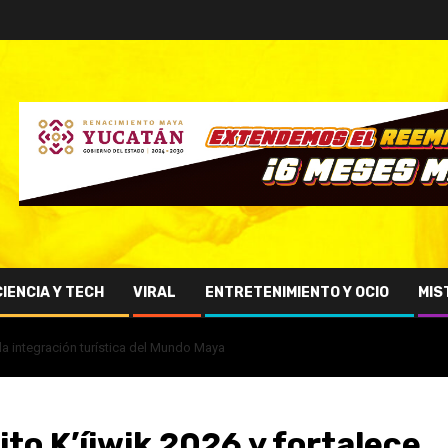
CIENCIA Y TECH
VIRAL
ENTRETENIMIENTO Y OCIO
MIS
 la integración turística del Mundo Maya
to K’íiwik 2026 y fortalece