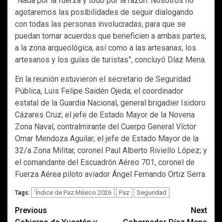
“Nada por la fuerza y todo por la razón. Nosotros no
agotaremos las posibilidades de seguir dialogando
con todas las personas involucradas, para que se
puedan tomar acuerdos que beneficien a ambas partes,
a la zona arqueológica, así como a las artesanas, los
artesanos y los guías de turistas”, concluyó Díaz Mena.
En la reunión estuvieron el secretario de Seguridad
Pública, Luis Felipe Saidén Ojeda; el coordinador
estatal de la Guardia Nacional, general brigadier Isidoro
Cázares Cruz; el jefe de Estado Mayor de la Novena
Zona Naval, contralmirante del Cuerpo General Víctor
Omar Mendoza Aguilar; el jefe de Estado Mayor de la
32/a Zona Militar, coronel Paul Alberto Riviello López; y
el comandante del Escuadrón Aéreo 701, coronel de
Fuerza Aérea piloto aviador Ángel Fernando Ortiz Serra.
'Índice de Paz México 2026
Paz
Seguridad
Tags:
Post
Previous
Next