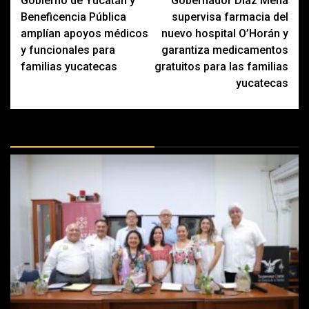
Gobierno de Yucatán y
Gobernador Díaz Mena
navigation
Beneficencia Pública
supervisa farmacia del
amplían apoyos médicos
nuevo hospital O’Horán y
y funcionales para
garantiza medicamentos
familias yucatecas
gratuitos para las familias
yucatecas
MÁS DOCTRINAS