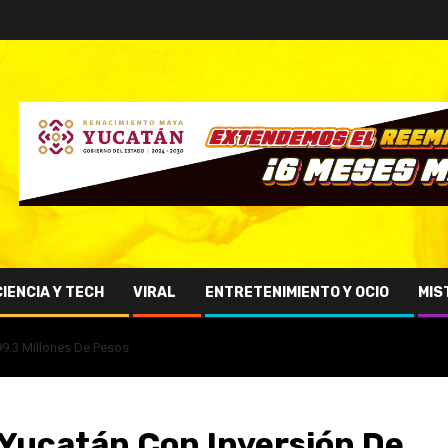
CIENCIA Y TECH
VIRAL
ENTRETENIMIENTO Y OCIO
MIS
99.3 Millones De Pesos
Yucatán Con Inversión De