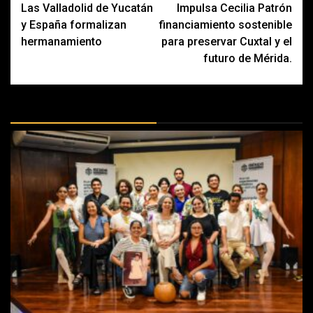
Las Valladolid de Yucatán
Impulsa Cecilia Patrón
navigation
y España formalizan
financiamiento sostenible
hermanamiento
para preservar Cuxtal y el
futuro de Mérida.
MÁS DOCTRINAS