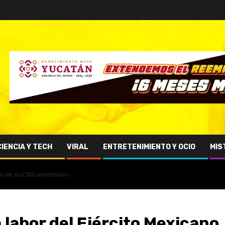
CIENCIA Y TECH
VIRAL
ENTRETENIMIENTO Y OCIO
MIS
 en su CXIII aniversario
labor del Ejército Mexicano