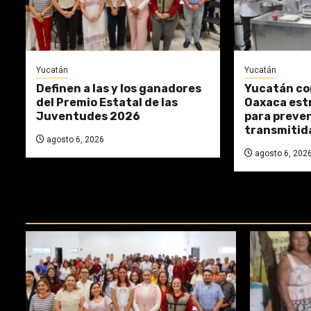
Yucatán
Yucatán
Definen a las y los ganadores
Yucatán co
del Premio Estatal de las
Oaxaca estr
Juventudes 2026
para preve
transmitid
agosto 6, 2026
agosto 6, 202
REPASA ESTAS DOCTRINAS PERDI