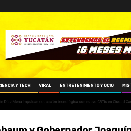
CIENCIA Y TECH
VIRAL
ENTRETENIMIENTO Y OCIO
MIS
ín Díaz Mena impulsan educación tecnológica con nuevo CBTis en Ciudad Ca
inbaum y Gobernador Joaquí