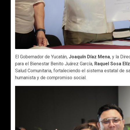
El Gobernador de Yucatán,
Joaquín Díaz Mena
, y la Di
para el Bienestar Benito Juárez García,
Raquel Sosa Elí
Salud Comunitaria, fortaleciendo el sistema estatal de
humanista y de compromiso social.