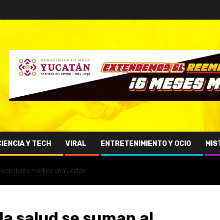
CIENCIA Y TECH
VIRAL
ENTRETENIMIENTO Y OCIO
MIS
alecimiento médico en Yucatán
la salud se suman al