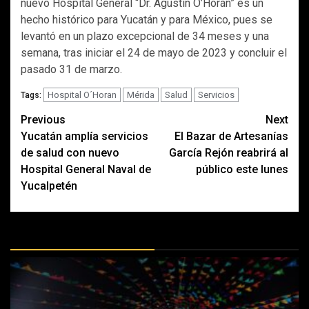
nuevo Hospital General “Dr. Agustín O’Horán” es un
hecho histórico para Yucatán y para México, pues se
levantó en un plazo excepcional de 34 meses y una
semana, tras iniciar el 24 de mayo de 2023 y concluir el
pasado 31 de marzo.
Hospital O´Horan
Mérida
Salud
Servicios
Tags:
Post
Previous
Next
Yucatán amplía servicios
El Bazar de Artesanías
navigation
de salud con nuevo
García Rejón reabrirá al
Hospital General Naval de
público este lunes
Yucalpetén
MÁS DOCTRINAS