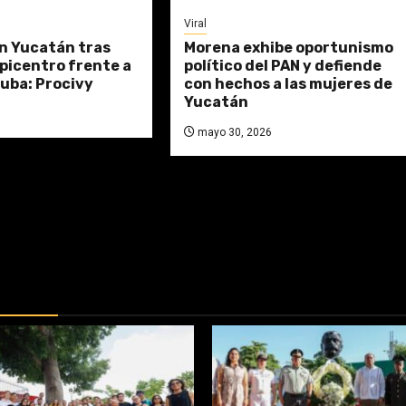
Viral
n Yucatán tras
Morena exhibe oportunismo
picentro frente a
político del PAN y defiende
uba: Procivy
con hechos a las mujeres de
Yucatán
mayo 30, 2026
DAS: