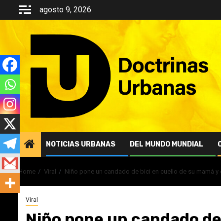
Skip
agosto 9, 2026
to
content
NOTICIAS URBANAS
DEL MUNDO MUNDIAL
Home
Viral
Niño pone un candado de bici en cuello de su mamá y
Viral
Niño pone un candado de 