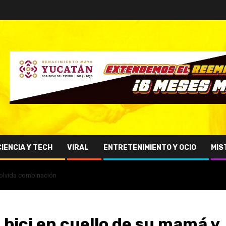
CIENCIA Y TECH
VIRAL
ENTRETENIMIENTO Y OCIO
MIS
 olvida combinación
bici en cuello de su mamá y