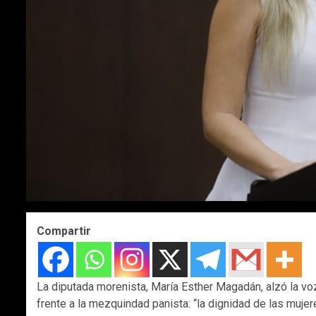
Compartir
La diputada morenista, María Esther Magadán, alzó la vo
frente a la mezquindad panista: “la dignidad de las muje