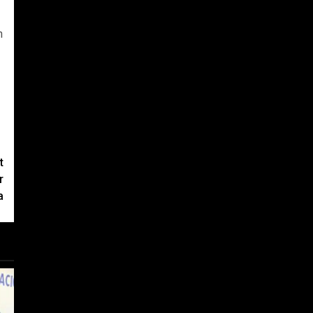
n
t
r
a