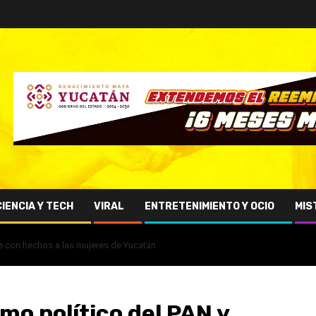
CIENCIA Y TECH
VIRAL
ENTRETENIMIENTO Y OCIO
MIS
e con hechos a las mujeres de Yucatán
o político del PAN y