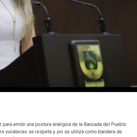
z para emitir una postura enérgica de la Bancada del Pueblo
res yucatecas se respeta y ¡no se utiliza como bandera de