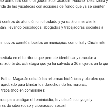
ueblo demostró cómo el gobernador Joaquín “Huacho” Díaz Mena y
vida de las yucatecas con acciones de fondo que ya se sienten
 centros de atención en el estado y ya está en marcha la
atán, llevando psicólogos, abogados y trabajadoras sociales a
ron nuevos comités locales en municipios como Ixil y Chichimilá
iata en el territorio que permite identificar y rescatar a
iado tarde; estrategia que ya ha salvado a 36 mujeres en lo qu
 Esther Magadán enlistó las reformas históricas y plurales que
a aprobado para blindar los derechos de las mujeres,
 trabajando en comisiones:
as para castigar el feminicidio, la violación conyugal y
uras de ciberacoso y ciberacoso sexual.