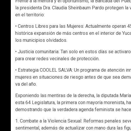
Frente a la mentira y el oportunismo, la Bancada del P
la presidenta Dra. Claudia Sheinbaum Pardo protegen la 
en el territorio:
• Centros Libres para las Mujeres: Actualmente operan 45
histórica expansión de más centros en el interior de Yuc
los municipios olvidados.
• Justicia comunitaria: Tan solo en estos días se activa
para crear redes vecinales de protección.
• Estrategia COOLEL SALVA: Un programa de atención inmed
mujeres en situaciones de riesgo antes de que sea demas
va del año.
Exponiendo las mentiras de la derecha, la diputada María
esta 64 Legislatura, la primera con mayoría morenista, h
demostrando que la verdadera agenda feminista se hace
1. Combate a la Violencia Sexual: Reformas penales sever
sentimental, además de actualizar con mano dura las fig