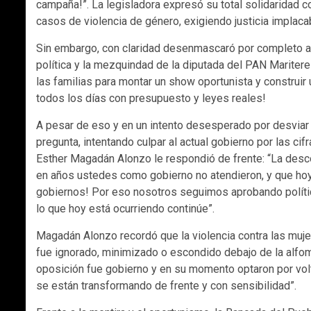
campaña!”. La legisladora expresó su total solidaridad c
casos de violencia de género, exigiendo justicia implaca
Sin embargo, con claridad desenmascaró por completo a 
política y la mezquindad de la diputada del PAN Maritere 
las familias para montar un show oportunista y construir 
todos los días con presupuesto y leyes reales!
A pesar de eso y en un intento desesperado por desviar l
pregunta, intentando culpar al actual gobierno por las cifr
Esther Magadán Alonzo le respondió de frente: “La desco
en años ustedes como gobierno no atendieron, y que hoy 
gobiernos! Por eso nosotros seguimos aprobando polític
lo que hoy está ocurriendo continúe”.
Magadán Alonzo recordó que la violencia contra las muje
fue ignorado, minimizado o escondido debajo de la alfomb
oposición fue gobierno y en su momento optaron por volte
se están transformando de frente y con sensibilidad”.