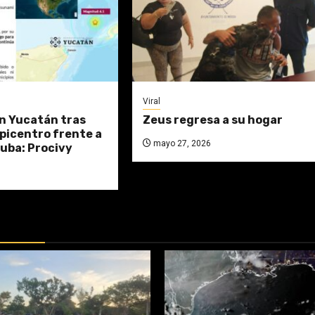
Viral
n Yucatán tras
Zeus regresa a su hogar
picentro frente a
mayo 27, 2026
uba: Procivy
DAS: