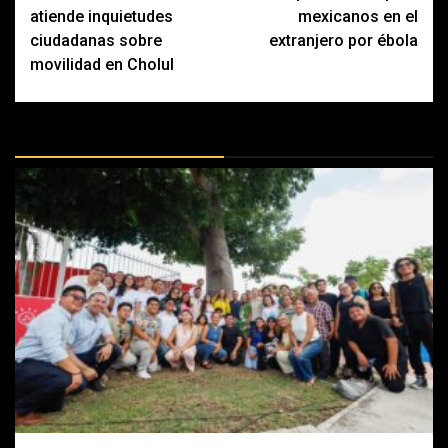
navigation
atiende inquietudes
mexicanos en el
ciudadanas sobre
extranjero por ébola
movilidad en Cholul
MÁS DOCTRINAS