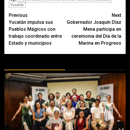
Yucatán
Post
Previous
Next
Yucatán impulsa sus
Gobernador Joaquín Díaz
navigation
Pueblos Mágicos con
Mena participa en
trabajo coordinado entre
ceremonia del Día de la
Estado y municipios
Marina en Progreso
MÁS DOCTRINAS