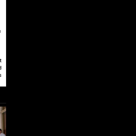
n
t
d
s