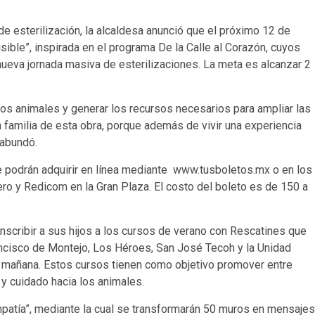
e esterilización, la alcaldesa anunció que el próximo 12 de
ible”, inspirada en el programa De la Calle al Corazón, cuyos
nueva jornada masiva de esterilizaciones. La meta es alcanzar 2
 animales y generar los recursos necesarios para ampliar las
n familia de esta obra, porque además de vivir una experiencia
 abundó.
 se podrán adquirir en línea mediante www.tusboletos.mx o en los
o y Redicom en la Gran Plaza. El costo del boleto es de 150 a
 inscribir a sus hijos a los cursos de verano con Rescatines que
rancisco de Montejo, Los Héroes, San José Tecoh y la Unidad
a mañana. Estos cursos tienen como objetivo promover entre
y cuidado hacia los animales.
mpatía”, mediante la cual se transformarán 50 muros en mensajes