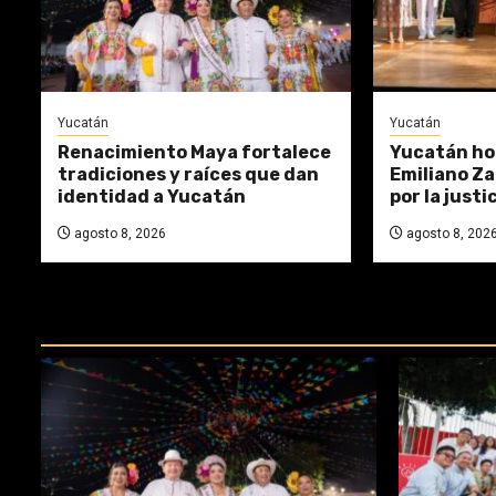
Yucatán
Yucatán
Renacimiento Maya fortalece
Yucatán ho
tradiciones y raíces que dan
Emiliano Za
identidad a Yucatán
por la justi
agosto 8, 2026
agosto 8, 202
REPASA ESTAS DOCTRINAS PERDI