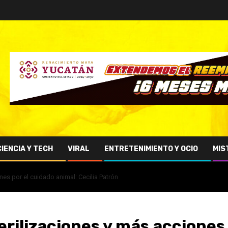
CIENCIA Y TECH
VIRAL
ENTRETENIMIENTO Y OCIO
MIS
es por el cuidado animal: Cecilia Patrón
rilizaciones y más acciones