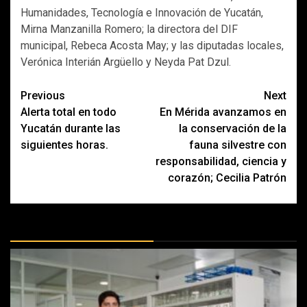
Humanidades, Tecnología e Innovación de Yucatán,
Mirna Manzanilla Romero; la directora del DIF
municipal, Rebeca Acosta May; y las diputadas locales,
Verónica Interián Argüello y Neyda Pat Dzul.
Post
Previous
Next
Alerta total en todo
En Mérida avanzamos en
navigation
Yucatán durante las
la conservación de la
siguientes horas.
fauna silvestre con
responsabilidad, ciencia y
corazón; Cecilia Patrón
MÁS DOCTRINAS