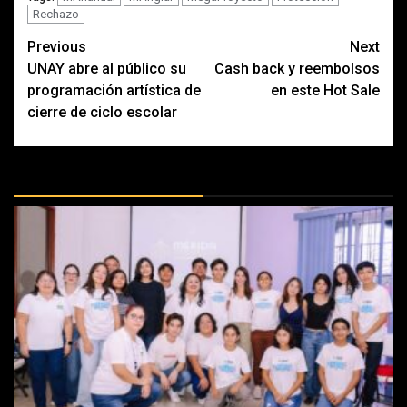
Rechazo
Post
Previous
Next
UNAY abre al público su
Cash back y reembolsos
navigation
programación artística de
en este Hot Sale
cierre de ciclo escolar
MÁS DOCTRINAS