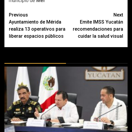
municipio de
Mér
Post
Previous
Next
Ayuntamiento de Mérida
Emite IMSS Yucatán
navigation
realiza 13 operativos para
recomendaciones para
liberar espacios públicos
cuidar la salud visual
MÁS DOCTRINAS