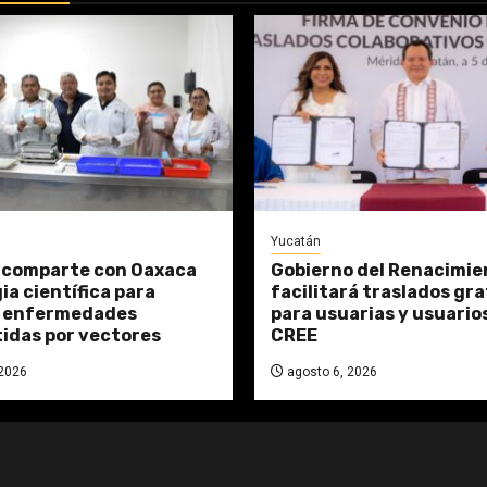
Yucatán
 comparte con Oaxaca
Gobierno del Renacimie
ia científica para
facilitará traslados gr
r enfermedades
para usuarias y usuarios
idas por vectores
CREE
2026
agosto 6, 2026