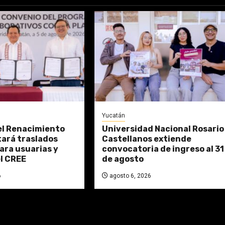
Yucatán
el Renacimiento
Universidad Nacional Rosario
tará traslados
Castellanos extiende
ara usuarias y
convocatoria de ingreso al 31
l CREE
de agosto
6
agosto 6, 2026
DAS: