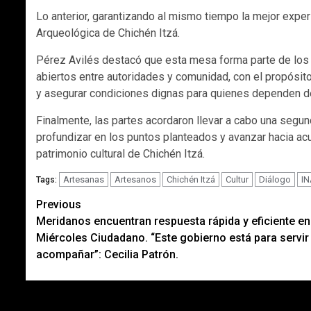
Lo anterior, garantizando al mismo tiempo la mejor experi
Arqueológica de Chichén Itzá.
Pérez Avilés destacó que esta mesa forma parte de lo
abiertos entre autoridades y comunidad, con el propósito 
y asegurar condiciones dignas para quienes dependen de
Finalmente, las partes acordaron llevar a cabo una segu
profundizar en los puntos planteados y avanzar hacia acu
patrimonio cultural de Chichén Itzá.
Artesanas
Artesanos
Chichén Itzá
Cultur
Diálogo
I
Tags:
Post
Previous
Meridanos encuentran respuesta rápida y eficiente en
navigation
Miércoles Ciudadano. “Este gobierno está para servir
acompañar”: Cecilia Patrón.
MÁS DOCTRINAS