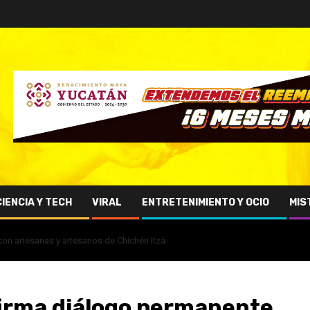
CIENCIA Y TECH
VIRAL
ENTRETENIMIENTO Y OCIO
MIS
on artesanas y artesanos de Chichén Itzá
firma diálogo permanente