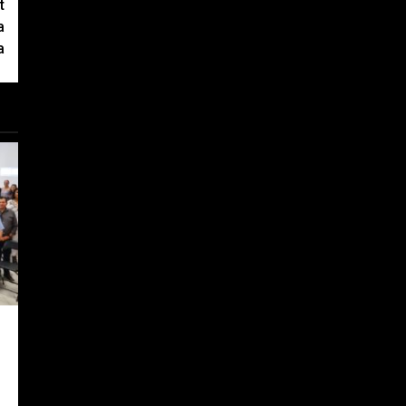
t
a
a