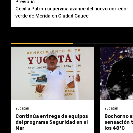
Post
Previous
Cecilia Patrón supervisa avance del nuevo corredor
navigation
verde de Mérida en Ciudad Caucel
MÁS DOCTRINAS
Yucatán
Yucatán
Continúa entrega de equipos
Bochorno e
del programa Seguridad en el
sensación 
Mar
los 48°C