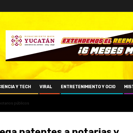
CIENCIA Y TECH
VIRAL
ENTRETENIMIENTO Y OCIO
MIS
notarios públicos
ega patentes a notarias y