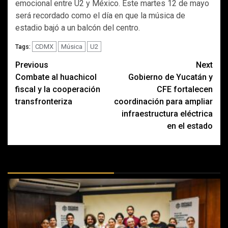
emocional entre U2 y México. Este martes 12 de mayo
será recordado como el día en que la música de
estadio bajó a un balcón del centro.
CDMX
Música
U2
Tags:
Post
Previous
Next
Combate al huachicol
Gobierno de Yucatán y
navigation
fiscal y la cooperación
CFE fortalecen
transfronteriza
coordinación para ampliar
infraestructura eléctrica
en el estado
MÁS DOCTRINAS