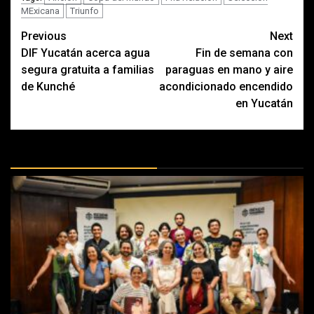
MExicana
Triunfo
Post
Previous
Next
DIF Yucatán acerca agua
Fin de semana con
navigation
segura gratuita a familias
paraguas en mano y aire
de Kunché
acondicionado encendido
en Yucatán
MÁS DOCTRINAS