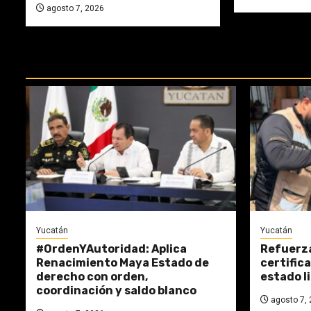
agosto 7, 2026
REPASA ESTAS DOCTRINAS PERDI
Yucatán
Yucatán
#OrdenYAutoridad: Aplica
Refuerza
Renacimiento Maya Estado de
certific
derecho con orden,
estado l
coordinación y saldo blanco
agosto 7, 