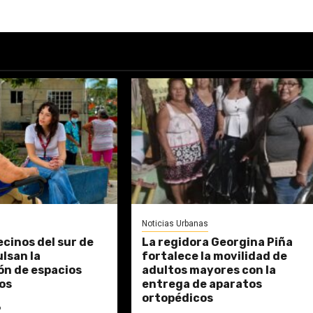
Noticias Urbanas
ecinos del sur de
La regidora Georgina Piña
lsan la
fortalece la movilidad de
ón de espacios
adultos mayores con la
os
entrega de aparatos
ortopédicos
6