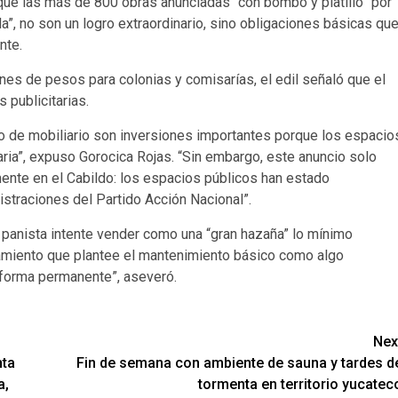
que las más de 800 obras anunciadas “con bombo y platillo” por
”, no son un logro extraordinario, sino obligaciones básicas qu
nte.
ones de pesos para colonias y comisarías, el edil señaló que el
publicitarias.
io de mobiliario son inversiones importantes porque los espacio
ria”, expuso Gorocica Rojas. “Sin embargo, este anuncio solo
ente en el Cabildo: los espacios públicos han estado
straciones del Partido Acción Nacional”.
l panista intente vender como una “gran hazaña” lo mínimo
amiento que plantee el mantenimiento básico como algo
e forma permanente”, aseveró.
Nex
nta
Fin de semana con ambiente de sauna y tardes d
a,
tormenta en territorio yucatec