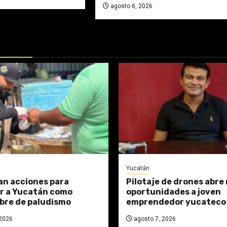
agosto 6, 2026
DAS:
Yucatán
n acciones para
Pilotaje de drones abre
ar a Yucatán como
oportunidades a joven
ibre de paludismo
emprendedor yucateco
2026
agosto 7, 2026