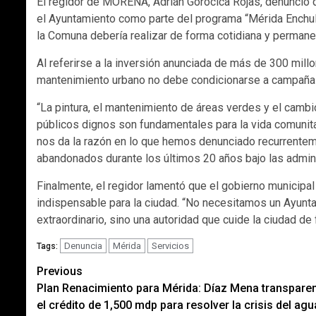
El regidor de MORENA, Adrián Gorocica Rojas, denunció 
el Ayuntamiento como parte del programa “Mérida Enchula
la Comuna debería realizar de forma cotidiana y permane
Al referirse a la inversión anunciada de más de 300 mill
mantenimiento urbano no debe condicionarse a campañas 
“La pintura, el mantenimiento de áreas verdes y el camb
públicos dignos son fundamentales para la vida comunita
nos da la razón en lo que hemos denunciado recurrentem
abandonados durante los últimos 20 años bajo las admini
Finalmente, el regidor lamentó que el gobierno municipa
indispensable para la ciudad. “No necesitamos un Ayunt
extraordinario, sino una autoridad que cuide la ciudad d
Denuncia
Mérida
Servicios
Tags:
Post
Previous
Plan Renacimiento para Mérida: Díaz Mena transpare
navigation
el crédito de 1,500 mdp para resolver la crisis del agu