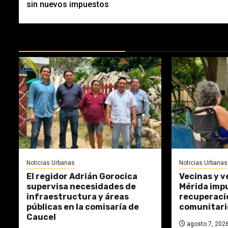
sin nuevos impuestos
MÁS DOCTRINAS
Noticias Urbanas
Noticias Urbanas
El regidor Adrián Gorocica
Vecinas y v
supervisa necesidades de
Mérida impu
infraestructura y áreas
recuperaci
públicas en la comisaría de
comunitari
Caucel
agosto 7, 202