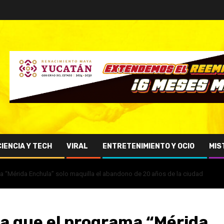
CIENCIA Y TECH
VIRAL
ENTRETENIMIENTO Y OCIO
MIS
a “Mérida Enchula” solo maquilla el abandono de 20 años de la ciudad
a que el programa “Mérida