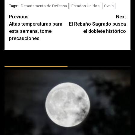
Departamento de Defensa
Estados Unidos
Ovnis
Tags:
Post
Previous
Next
Altas temperaturas para
El Rebaño Sagrado busca
navigation
esta semana, tome
el doblete histórico
precauciones
MÁS DOCTRINAS