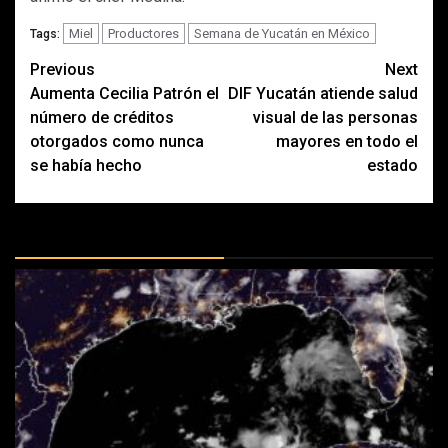
Miel
Productores
Semana de Yucatán en México
Tags:
Post
Previous
Next
Aumenta Cecilia Patrón el
DIF Yucatán atiende salud
navigation
número de créditos
visual de las personas
otorgados como nunca
mayores en todo el
se había hecho
estado
MÁS DOCTRINAS