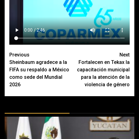
Post
Previous
Next
Sheinbaum agradece a la
Fortalecen en Tekax la
navigation
FIFA su respaldo a México
capacitación municipal
como sede del Mundial
para la atención de la
2026
violencia de género
MÁS DOCTRINAS